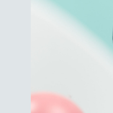
us a question:
contact@olivierbeaugrand.com