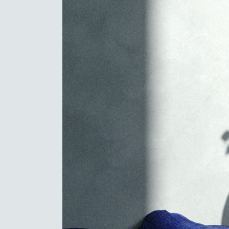
Feel free to contact us at any time and a
us a question:
contact@olivierbeaugrand.com